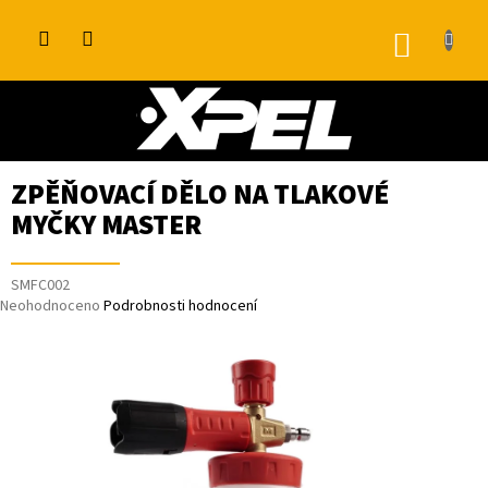
Přejít
na
NÁKUP
obsah
KOŠÍK
ZPĚŇOVACÍ DĚLO NA TLAKOVÉ
MYČKY MASTER
SMFC002
Průměrné
Neohodnoceno
Podrobnosti hodnocení
hodnocení
produktu
je
0,0
z
5
hvězdiček.