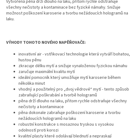
Vytvořená pěna drží dlouho na laku, přitom rychle odstraňuje
všechny nečistoty a kontaminace bez fyzické námahy. Snižuje
možnost poškození karoserie a tvorbu nežádoucích hologramů na
laku.
VÝHODY TOHOTO NOVÉHO NAPĚŇOVAČE:
inovativní air - vstřikovací technologie která vytváří bohatou,
hustou pěnu
zkracuje délku mytí a snižuje vynaloženou fyzickou námahu
zaručuje maximální kvalitu mytí
ideální pomocník který umožňuje mytí karoserie během
několika minut
vhodný a použitelný pro „dvoj vědrové“ mytí - tento způsob
zabraňující poškrabání a tvorbě hologramů
pěna drží dlouho na laku, přitom rychle odstraňuje všechny
nečistoty a kontaminace
pěna dokonale zabraňuje poškození karoserie a tvorbu
nežádoucích hologramů na laku
robustní konstrukce s mosaznou tryskou s vysokou
odolností proti korozi
kvalitní plasty které odolávají blednutí a nepraskají