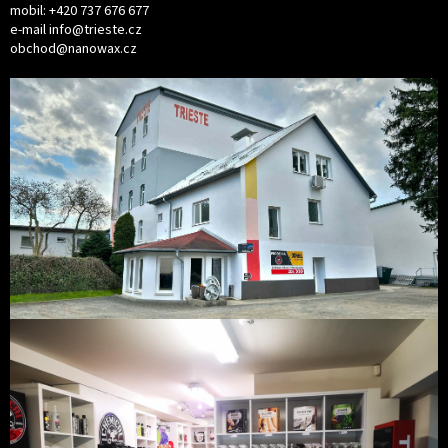
mobil:
+420 737 676 677
e-mail
info@trieste.cz
obchod@nanowax.cz