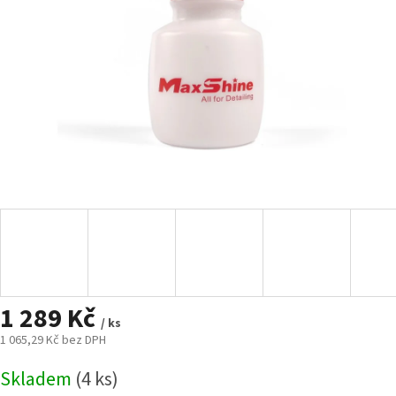
1 289 Kč
/ ks
1 065,29 Kč bez DPH
Měrná
Skladem
(4 ks)
cena: