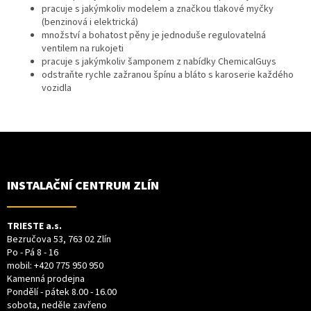
pracuje s jakýmkoliv modelem a značkou tlakové myčky
(benzinová i elektrická)
množství a bohatost pěny je jednoduše regulovatelná
ventilem na rukojeti
pracuje s jakýmkoliv šamponem z nabídky ChemicalGuys
odstraňte rychle zažranou špínu a bláto s karoserie každého
vozidla
Z
Á
P
A
T
INSTALAČNÍ CENTRUM ZLÍN
Í
TRIESTE a.s.
Bezručova 53, 763 02 Zlín
Po - Pá 8 - 16
mobil:
+420 775 950 950
Kamenná prodejna
Pondělí - pátek 8.00 - 16.00
sobota, neděle zavřeno