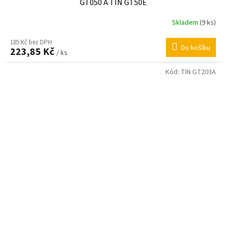
GT050 A TIN GT50E
Skladem
(9 ks)
185 Kč bez DPH
Do košíku
223,85 Kč
/ ks
Kód:
TIN GT203A