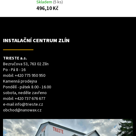
Skladem
(5 ks)
s
496,10 Kč
u
Z
Á
P
A
T
INSTALAČNÍ CENTRUM ZLÍN
Í
TRIESTE a.s.
Bezručova 53, 763 02 Zlín
Po - Pá 8 - 16
mobil:
+420 775 950 950
Kamenná prodejna
Pondělí - pátek 8.00 - 16.00
sobota, neděle zavřeno
mobil:
+420 737 676 677
e-mail
info@trieste.cz
obchod@nanowax.cz