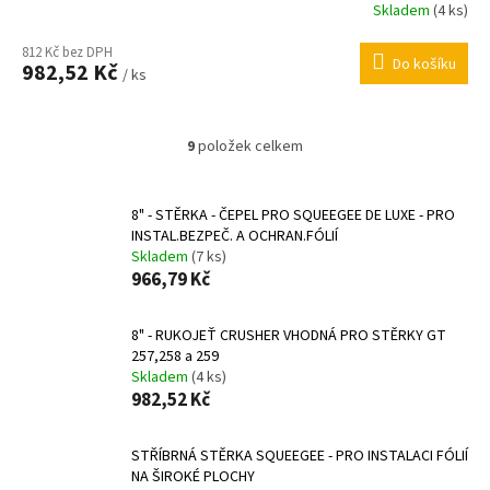
Skladem
(4 ks)
812 Kč bez DPH
Do košíku
982,52 Kč
/ ks
9
položek celkem
O
v
l
8" - STĚRKA - ČEPEL PRO SQUEEGEE DE LUXE - PRO
á
INSTAL.BEZPEČ. A OCHRAN.FÓLIÍ
d
Skladem
(7 ks)
a
966,79 Kč
c
í
p
8" - RUKOJEŤ CRUSHER VHODNÁ PRO STĚRKY GT
r
257,258 a 259
v
Skladem
(4 ks)
k
982,52 Kč
y
v
ý
STŘÍBRNÁ STĚRKA SQUEEGEE - PRO INSTALACI FÓLIÍ
p
NA ŠIROKÉ PLOCHY
i