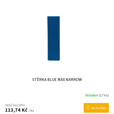
U
P
K
I
T
S
Ů
P
R
O
D
U
K
T
Ů
STĚRKA BLUE MAX NARROW
Skladem
(17 ks)
94 Kč bez DPH
Do košíku
113,74 Kč
/ ks