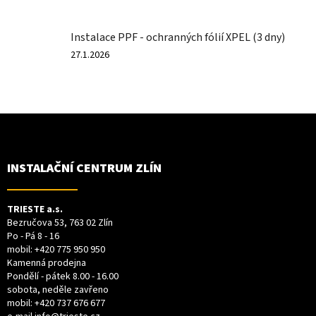
je
3
Instalace PPF - ochranných fólií XPEL (3 dny)
z
5
Hodnocení
27.1.2026
hvězdiček.
produktu
je
3
z
Z
5
Á
hvězdiček.
P
A
T
INSTALAČNÍ CENTRUM ZLÍN
Í
TRIESTE a.s.
Bezručova 53, 763 02 Zlín
Po - Pá 8 - 16
mobil:
+420 775 950 950
Kamenná prodejna
Pondělí - pátek 8.00 - 16.00
sobota, neděle zavřeno
mobil:
+420 737 676 677