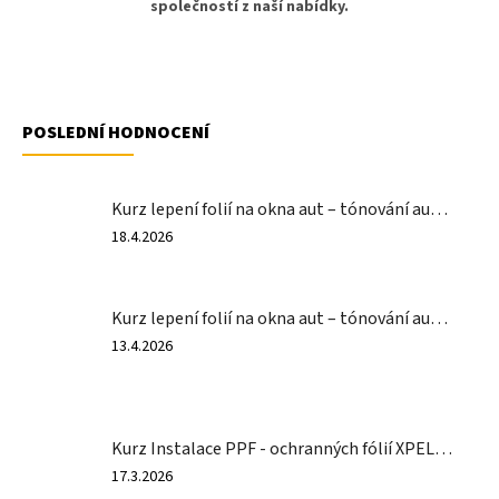
společností z naší nabídky.
POSLEDNÍ HODNOCENÍ
Kurz lepení folií na okna aut – tónování autoskel vč. zkoušky (2 dny)
Hodnocení
18.4.2026
produktu
je
3
Kurz lepení folií na okna aut – tónování autoskel vč. zkoušky (1 den)
z
5
Hodnocení
13.4.2026
hvězdiček.
produktu
je
3
z
Kurz Instalace PPF - ochranných fólií XPEL (1 den)
5
hvězdiček.
Hodnocení
17.3.2026
produktu