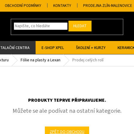
OBCHODNÍ PODMÍNKY
KONTAKTY
PRODEJNA ZLÍN-MALENOVICE
HLEDAT
STALAČNÍ CENTRA
E-SHOP XPEL
ŠKOLENÍ + KURZY
KERAMICK
kturu
Fólie na plasty a Lexan
Prodej celých rolí
PRODUKTY TEPRVE PŘIPRAVUJEME.
Můžete se ale podívat na ostatní kategorie.
ZPĚT DO OBCHODU