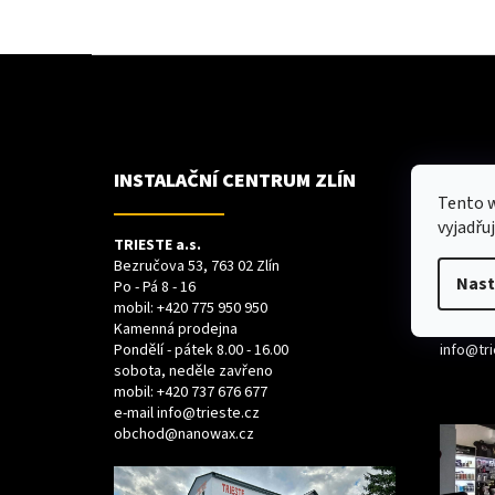
Z
Á
P
A
T
Í
INSTALAČNÍ CENTRUM ZLÍN
INSTA
Tento 
vyjadřu
TRIESTE a.s.
TRIESTE
Bezručova 53, 763 02 Zlín
Průmyslo
Nast
Po - Pá 8 - 16
Po-Pá 08
mobil:
+420 775 950 950
Sobota 
Kamenná prodejna
+420 775
Pondělí - pátek 8.00 - 16.00
info@tri
sobota, neděle zavřeno
mobil:
+420 737 676 677
e-mail
info@trieste.cz
obchod@nanowax.cz