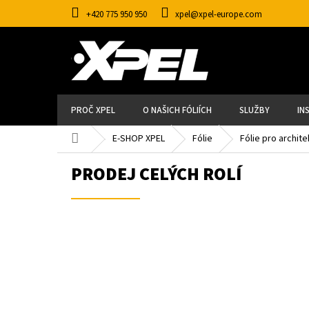
Přejít
+420 775 950 950
xpel@xpel-europe.com
na
obsah
PROČ XPEL
O NAŠICH FÓLIÍCH
SLUŽBY
IN
Domů
E-SHOP XPEL
Fólie
Fólie pro archite
PRODEJ CELÝCH ROLÍ