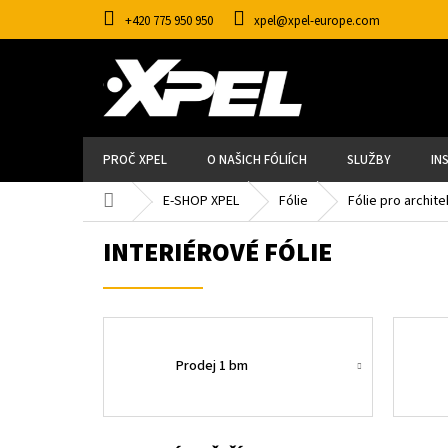
Přejít
+420 775 950 950
xpel@xpel-europe.com
na
obsah
PROČ XPEL
O NAŠICH FÓLIÍCH
SLUŽBY
IN
Domů
E-SHOP XPEL
Fólie
Fólie pro archite
INTERIÉROVÉ FÓLIE
Prodej 1 bm