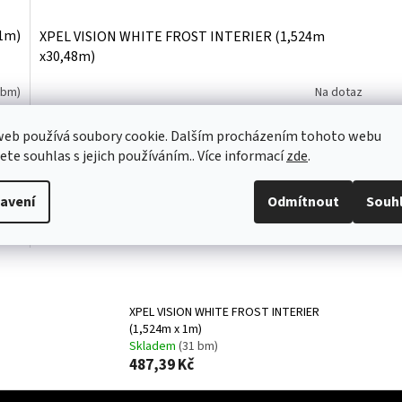
1m)
XPEL VISION WHITE FROST INTERIER (1,524m
x30,48m)
 bm)
Na dotaz
12 277,34 Kč bez DPH
web používá soubory cookie. Dalším procházením tohoto webu
ku
Do košíku
14 855,58 Kč
/ ks
jete souhlas s jejich používáním.. Více informací
zde
.
osti
Interiérový Sanitární film - zamezující průhledu do místnosti
který poskytuje dokonalé soukromí. Vhodný pro okna
avení
Odmítnout
Souh
toalet, koupelen, úklidových místností, okna sklepů a
skladů....
O
v
l
XPEL VISION WHITE FROST INTERIER
á
(1,524m x 1m)
d
Skladem
(31 bm)
a
487,39 Kč
c
í