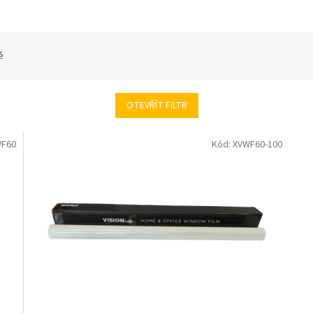
ě
OTEVŘÍT FILTR
WF60
Kód:
XVWF60-100