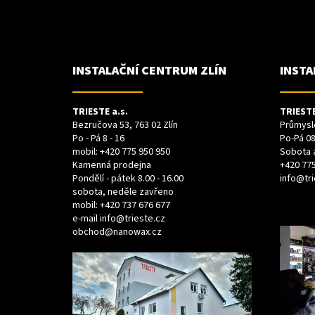
Á
P
A
T
Í
INSTALAČNÍ CENTRUM ZLÍN
INSTA
TRIESTE a.s.
TRIESTE
Bezručova 53, 763 02 Zlín
Průmyslo
Po - Pá 8 - 16
Po-Pá 08
mobil:
+420 775 950 950
Sobota 
Kamenná prodejna
+420 775
Pondělí - pátek 8.00 - 16.00
info@tri
sobota, neděle zavřeno
mobil:
+420 737 676 677
e-mail
info@trieste.cz
obchod@nanowax.cz