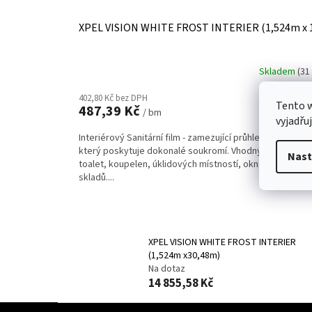
XPEL VISION WHITE FROST INTERIER (1,524m x 
Skladem
(31
402,80 Kč bez DPH
Tento 
Do koší
487,39 Kč
/ bm
vyjadřu
Interiérový Sanitární film - zamezující průhledu do místn
který poskytuje dokonalé soukromí. Vhodný pro okna
Nast
toalet, koupelen, úklidových místností, okna sklepů a
skladů....
XPEL VISION WHITE FROST INTERIER
(1,524m x30,48m)
Na dotaz
14 855,58 Kč
Z