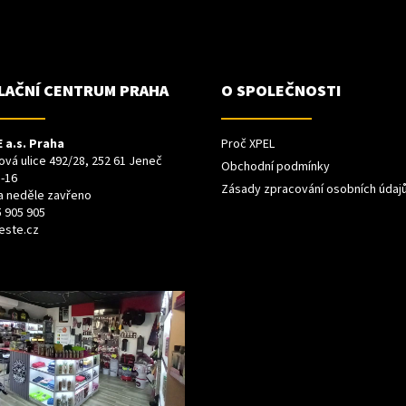
p
r
v
k
y
LAČNÍ CENTRUM PRAHA
O SPOLEČNOSTI
v
ý
p
i
 a.s. Praha
Proč XPEL
s
vá ulice 492/28, 252 61 Jeneč
Obchodní podmínky
u
-16
Zásady zpracování osobních údaj
a neděle zavřeno
 905 905
este.cz