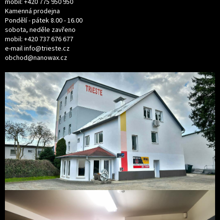
mobil:
+420 775 950 950
u
Kamenná prodejna
Pondělí - pátek 8.00 - 16.00
sobota, neděle zavřeno
mobil:
+420 737 676 677
e-mail
info@trieste.cz
obchod@nanowax.cz