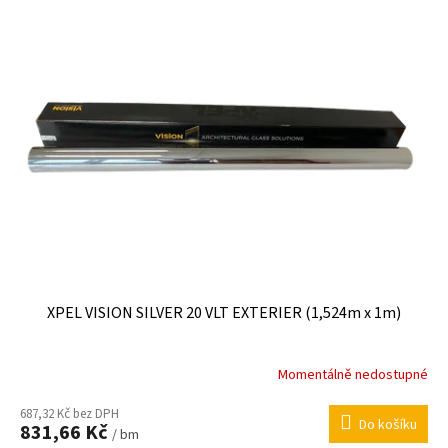
U
P
K
I
T
S
Ů
P
R
O
D
U
K
T
Ů
XPEL VISION SILVER 20 VLT EXTERIER (1,524m x 1m)
Momentálně nedostupné
687,32 Kč bez DPH
Do košíku
831,66 Kč
/ bm