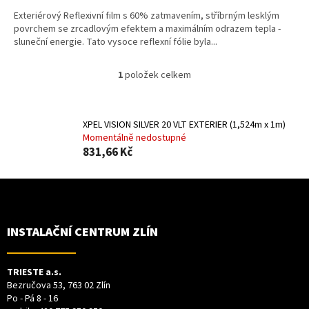
Exteriérový Reflexivní film s 60% zatmavením, stříbrným lesklým
povrchem se zrcadlovým efektem a maximálním odrazem tepla -
sluneční energie. Tato vysoce reflexní fólie byla...
1
položek celkem
O
v
l
á
XPEL VISION SILVER 20 VLT EXTERIER (1,524m x 1m)
d
Momentálně nedostupné
a
831,66 Kč
c
í
Z
p
Á
r
P
v
A
k
T
INSTALAČNÍ CENTRUM ZLÍN
y
Í
v
ý
TRIESTE a.s.
p
Bezručova 53, 763 02 Zlín
i
Po - Pá 8 - 16
s