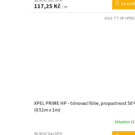
96,90 Kč bez DPH
Do koší
117,25 Kč
/ m
Kód:
TT XP HPB5
XPEL PRIME HP - tónovací fólie, propustnost 50
(0.51m x 1m)
Skladem
(1
96,90 Kč bez DPH