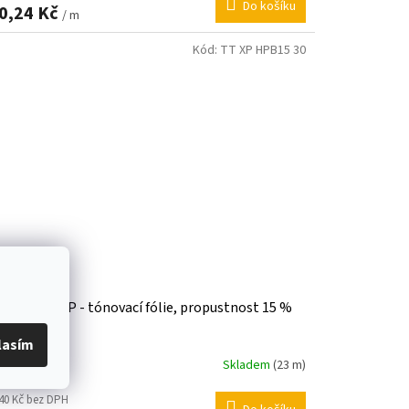
Do košíku
0,24 Kč
/ m
Kód:
TT XP HPB15 30
L PRIME HP - tónovací fólie, propustnost 15 %
76m x 1m)
lasím
Skladem
(23 m)
40 Kč bez DPH