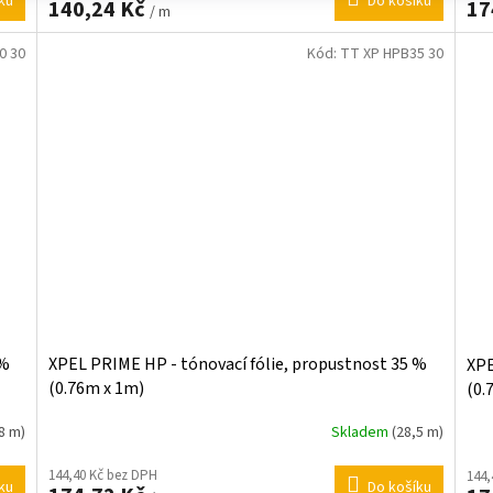
ku
Do košíku
140,24 Kč
17
/ m
0 30
Kód:
TT XP HPB35 30
 %
XPEL PRIME HP - tónovací fólie, propustnost 35 %
XPE
(0.76m x 1m)
(0.
8 m)
Skladem
(28,5 m)
144,40 Kč bez DPH
144,
ku
Do košíku