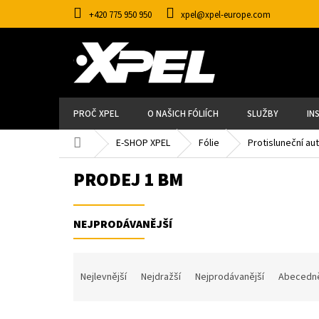
Přejít
+420 775 950 950
xpel@xpel-europe.com
na
obsah
PROČ XPEL
O NAŠICH FÓLIÍCH
SLUŽBY
IN
Domů
E-SHOP XPEL
Fólie
Protisluneční au
PRODEJ 1 BM
NEJPRODÁVANĚJŠÍ
Ř
A
Nejlevnější
Nejdražší
Nejprodávanější
Abecedn
Z
E
N
Í