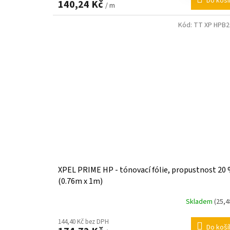
Do koší
140,24 Kč
/ m
Kód:
TT XP HPB2
XPEL PRIME HP - tónovací fólie, propustnost 20
(0.76m x 1m)
Skladem
(25,4
144,40 Kč bez DPH
Do koší