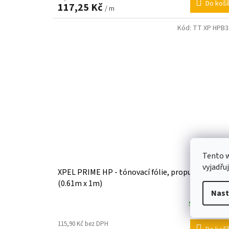
Do koší
117,25 Kč
/ m
Kód:
TT XP HPB3
Tento 
vyjadřu
XPEL PRIME HP - tónovací fólie, propustnost 35
(0.61m x 1m)
Nast
Skladem
(20,
115,90 Kč bez DPH