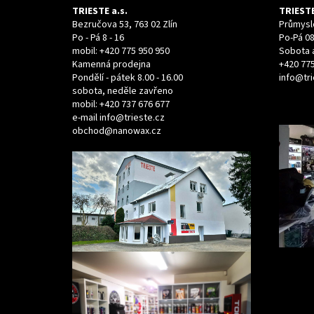
TRIESTE a.s.
TRIESTE
Bezručova 53, 763 02 Zlín
Průmyslo
Po - Pá 8 - 16
Po-Pá 08
mobil:
+420 775 950 950
Sobota 
Kamenná prodejna
+420 775
Pondělí - pátek 8.00 - 16.00
info@tri
sobota, neděle zavřeno
mobil:
+420 737 676 677
e-mail
info@trieste.cz
obchod@nanowax.cz