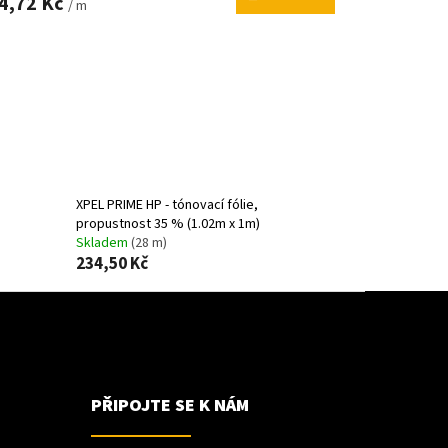
4,72 Kč
/ m
XPEL PRIME HP - tónovací fólie,
propustnost 35 % (1.02m x 1m)
Skladem
(28 m)
234,50 Kč
PŘIPOJTE SE K NÁM