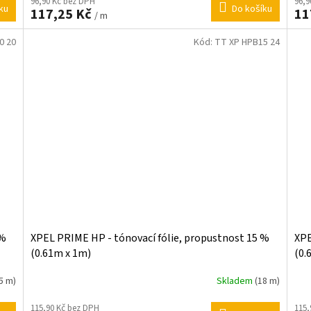
96,9
96,90 Kč bez DPH
ku
Do košíku
11
117,25 Kč
/ m
0 20
Kód:
TT XP HPB15 24
 %
XPEL PRIME HP - tónovací fólie, propustnost 15 %
XPE
(0.61m x 1m)
(0.
5 m)
Skladem
(18 m)
115,90 Kč bez DPH
115,