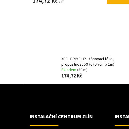
174,72 Kč
/ m
XPEL PRIME HP - tónovací fólie,
propustnost 50 % (0.76m x 1m)
Skladem
(30 m)
174,72 Kč
Z
Á
P
A
T
Í
INSTALAČNÍ CENTRUM ZLÍN
INSTA