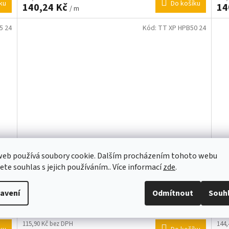
ku
Do košíku
140,24 Kč
14
/ m
5 24
Kód:
TT XP HPB50 24
web používá soubory cookie. Dalším procházením tohoto webu
jete souhlas s jejich používáním.. Více informací
zde
.
 %
XPEL PRIME HP - tónovací fólie, propustnost 50 %
XPE
(0.61m x 1m)
(0.
avení
Odmítnout
Souh
7 m)
Skladem
(10 m)
115,90 Kč bez DPH
144,