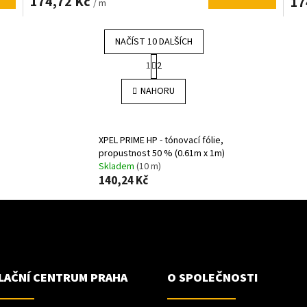
174,72 Kč
17
/ m
NAČÍST 10 DALŠÍCH
S
1
2
t
O
r
v
NAHORU
á
l
n
á
k
d
o
a
v
XPEL PRIME HP - tónovací fólie,
c
á
propustnost 50 % (0.61m x 1m)
í
n
Skladem
(10 m)
p
í
140,24 Kč
r
v
k
y
v
ý
p
LAČNÍ CENTRUM PRAHA
O SPOLEČNOSTI
i
s
u