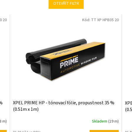
OTEVŘÍT FILTR
0 20
Kód:
TT XP HPB35 20
 %
XPEL PRIME HP - tónovací fólie, propustnost 35 %
XPE
(0.51m x 1m)
(0.
8 m)
Skladem
(19 m)