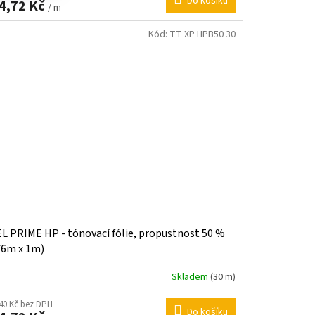
Do košíku
4,72 Kč
/ m
Kód:
TT XP HPB50 30
L PRIME HP - tónovací fólie, propustnost 50 %
76m x 1m)
Skladem
(30 m)
40 Kč bez DPH
Do košíku