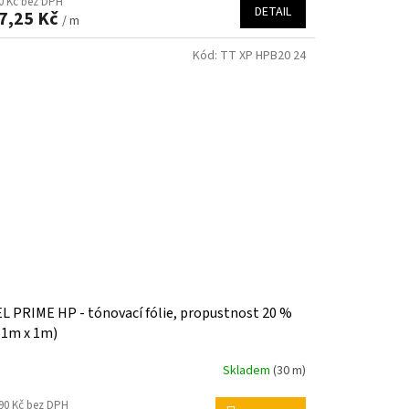
0 Kč bez DPH
DETAIL
7,25 Kč
/ m
Kód:
TT XP HPB20 24
L PRIME HP - tónovací fólie, propustnost 20 %
61m x 1m)
Skladem
(30 m)
90 Kč bez DPH