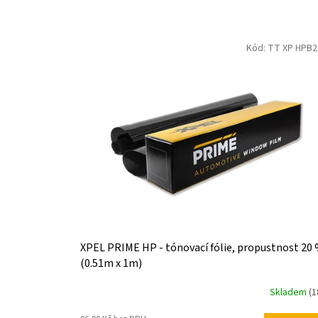
P
R
O
V
D
Kód:
TT XP HPB2
Ý
U
P
K
I
T
S
Ů
P
R
O
D
U
K
T
Ů
XPEL PRIME HP - tónovací fólie, propustnost 20
(0.51m x 1m)
Skladem
(1