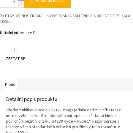
Přidat do košíku
ŽILETKY JEDNOSTRANNÉ - K ODSTRAŃOVÁNÍ LEPIDLA A NEČISTOT ZE SKLA
100ks.
Detailní informace
ZEPTAT SE
Popis
Detailní popis produktu
Žiletky z uhlíkové ocele 1"(21x39mm)s jedním ostřím a hřbetem z
nerezového hliníku. Pro odstraňování lepidla a zůstatků filmu z
povrchů. Použití v držáku GT138 Hyde – Hyde 1‘‘ Razor Scrape a
také ve všech standardních držácích pro žiletky toho rozměru. V
balení 100 ks.