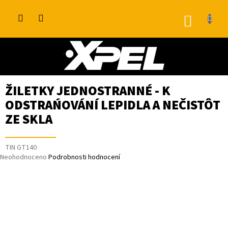
Přejít
na
NÁKUP
obsah
KOŠÍK
ŽILETKY JEDNOSTRANNÉ - K
ODSTRAŃOVÁNÍ LEPIDLA A NEČISTÔT
ZE SKLA
TIN GT140
Průměrné
Neohodnoceno
Podrobnosti hodnocení
hodnocení
produktu
je
0,0
z
5
hvězdiček.