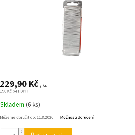
229,90 Kč
/ ks
190 Kč bez DPH
Měrná
Skladem
(6 ks)
cena:
Můžeme doručit do:
11.8.2026
Možnosti doručení