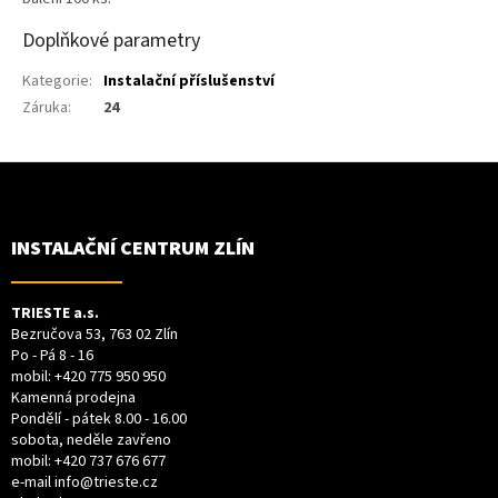
Doplňkové parametry
Kategorie
:
Instalační příslušenství
Záruka
:
24
Z
Á
P
A
T
INSTALAČNÍ CENTRUM ZLÍN
Í
TRIESTE a.s.
Bezručova 53, 763 02 Zlín
Po - Pá 8 - 16
mobil:
+420 775 950 950
Kamenná prodejna
Pondělí - pátek 8.00 - 16.00
sobota, neděle zavřeno
mobil:
+420 737 676 677
e-mail
info@trieste.cz