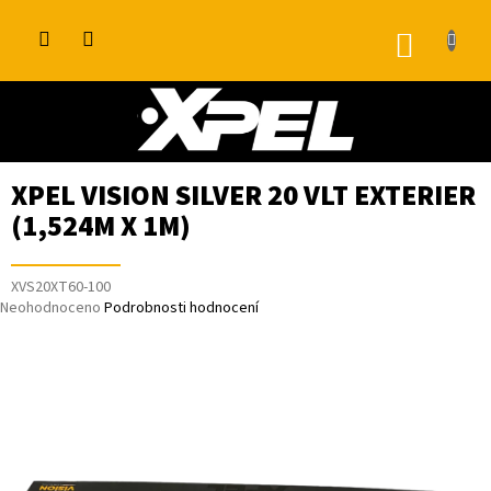
Přejít
na
NÁKUP
obsah
KOŠÍK
XPEL VISION SILVER 20 VLT EXTERIER
(1,524M X 1M)
XVS20XT60-100
Průměrné
Neohodnoceno
Podrobnosti hodnocení
hodnocení
produktu
je
0,0
z
5
hvězdiček.