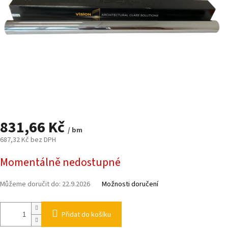
831,66 Kč
/ bm
687,32 Kč bez DPH
Měrná
Momentálně nedostupné
cena:
Můžeme doručit do:
22.9.2026
Možnosti doručení
Přidat do košíku