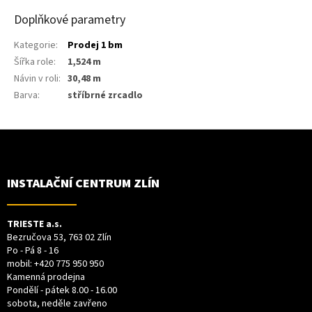
Doplňkové parametry
Kategorie
:
Prodej 1 bm
Šířka role
:
1,524 m
Návin v roli
:
30,48 m
Barva
:
stříbrné zrcadlo
Z
Á
P
A
T
INSTALAČNÍ CENTRUM ZLÍN
Í
TRIESTE a.s.
Bezručova 53, 763 02 Zlín
Po - Pá 8 - 16
mobil:
+420 775 950 950
Kamenná prodejna
Pondělí - pátek 8.00 - 16.00
sobota, neděle zavřeno