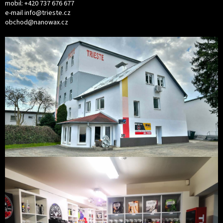
mobil:
+420 737 676 677
e-mail
info@trieste.cz
obchod@nanowax.cz