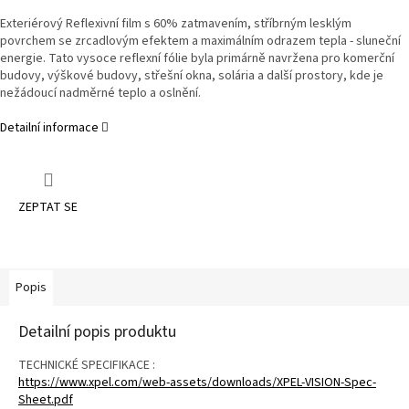
Exteriérový Reflexivní film s 60% zatmavením, stříbrným lesklým
povrchem se zrcadlovým efektem a maximálním odrazem tepla - sluneční
energie. Tato vysoce reflexní fólie byla primárně navržena pro komerční
budovy, výškové budovy, střešní okna, solária a další prostory, kde je
nežádoucí nadměrné teplo a oslnění.
Detailní informace
ZEPTAT SE
Popis
Detailní popis produktu
TECHNICKÉ SPECIFIKACE :
https://www.xpel.com/web-assets/downloads/XPEL-VISION-Spec-
Sheet.pdf