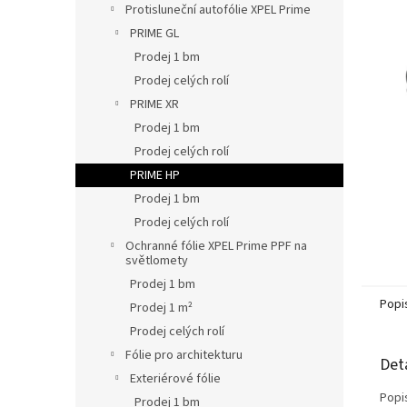
L
z
Protisluneční autofólie XPEL Prime
5
PRIME GL
hvězdič
Prodej 1 bm
Prodej celých rolí
PRIME XR
Prodej 1 bm
Prodej celých rolí
PRIME HP
Prodej 1 bm
Prodej celých rolí
Ochranné fólie XPEL Prime PPF na
světlomety
Prodej 1 bm
Popi
Prodej 1 m²
Prodej celých rolí
Fólie pro architekturu
Det
Exteriérové fólie
Popi
Prodej 1 bm