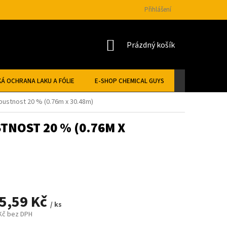
Přihlášení
NÁKUPNÍ
Prázdný košík
KOŠÍK
Á OCHRANA LAKU A FÓLIE
E-SHOP CHEMICAL GUYS
opustnost 20 % (0.76m x 30.48m)
TNOST 20 % (0.76M X
5,59 Kč
/ ks
 Kč bez DPH