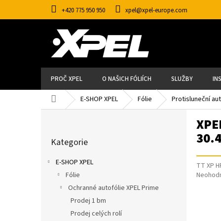
Přejít
+420 775 950 950
xpel@xpel-europe.com
na
obsah
PROČ XPEL
O NAŠICH FÓLIÍCH
SLUŽBY
IN
Domů
E-SHOP XPEL
Fólie
Protisluneční au
P
XPE
O
S
Přeskočit
30.
T
Kategorie
kategorie
R
A
E-SHOP XPEL
N
TT XP H
N
Průměr
Fólie
Neohod
Í
hodnoce
P
Ochranné autofólie XPEL Prime
produkt
A
Prodej 1 bm
je
N
0,0
E
Prodej celých rolí