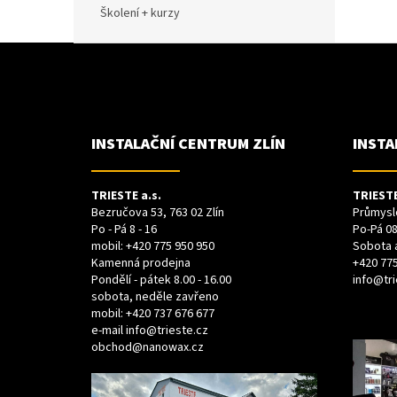
Školení + kurzy
Z
Á
P
A
T
Í
INSTALAČNÍ CENTRUM ZLÍN
INSTA
TRIESTE a.s.
TRIESTE
Bezručova 53, 763 02 Zlín
Průmyslo
Po - Pá 8 - 16
Po-Pá 08
mobil:
+420 775 950 950
Sobota 
Kamenná prodejna
+420 775
Pondělí - pátek 8.00 - 16.00
info@tri
sobota, neděle zavřeno
mobil:
+420 737 676 677
e-mail
info@trieste.cz
obchod@nanowax.cz