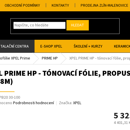
OBCHODNÍ PODMÍNKY
KONTAKTY
PRODEJNA ZLÍN-MALENOVICE
HLEDAT
STALAČNÍ CENTRA
E-SHOP XPEL
ŠKOLENÍ + KURZY
KERAMICK
tofólie XPEL Prime
PRIME HP
XPEL PRIME HP - tónovací fólie, pr
L PRIME HP - TÓNOVACÍ FÓLIE, PROPUS
48M)
PB20 30-100
né
noceno
Podrobnosti hodnocení
Značka:
XPEL
ní
5 32
u
4 401,31