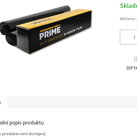
Měrná
Skla
cena:
ek.
Můžeme d
ZEPTA
s
ailní popis produktu
s produktu není dostupný