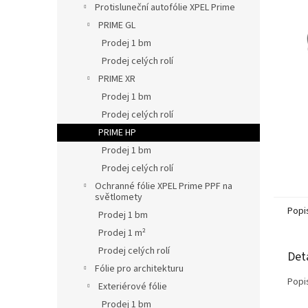
L
Protisluneční autofólie XPEL Prime
hvězdič
PRIME GL
Prodej 1 bm
Prodej celých rolí
PRIME XR
Prodej 1 bm
Prodej celých rolí
PRIME HP
Prodej 1 bm
Prodej celých rolí
Ochranné fólie XPEL Prime PPF na
světlomety
Popi
Prodej 1 bm
Prodej 1 m²
Prodej celých rolí
Det
Fólie pro architekturu
Popi
Exteriérové fólie
Prodej 1 bm