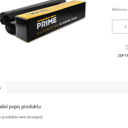
ek.
Můžeme d
ZEPTA
s
ailní popis produktu
s produktu není dostupný