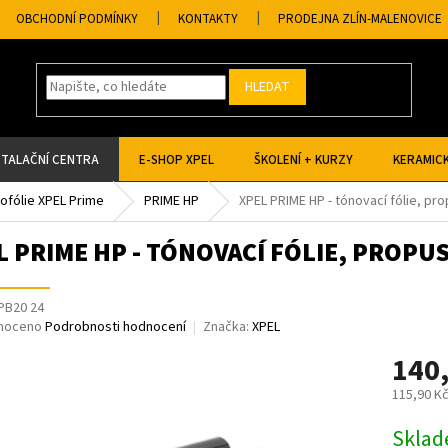
OBCHODNÍ PODMÍNKY
KONTAKTY
PRODEJNA ZLÍN-MALENOVICE
HLEDAT
STALAČNÍ CENTRA
E-SHOP XPEL
ŠKOLENÍ + KURZY
KERAMICK
tofólie XPEL Prime
PRIME HP
XPEL PRIME HP - tónovací fólie, pr
L PRIME HP - TÓNOVACÍ FÓLIE, PROPUS
PB20 24
né
noceno
Podrobnosti hodnocení
Značka:
XPEL
ní
140
u
115,90 K
Měrná
Skla
cena: