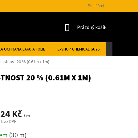
Přihlášení
NÁKUPNÍ
Prázdný košík
KOŠÍK
Á OCHRANA LAKU A FÓLIE
E-SHOP CHEMICAL GUYS
opustnost 20 % (0.61m x 1m)
TNOST 20 % (0.61M X 1M)
,24 Kč
/ m
č bez DPH
dem
(30 m)