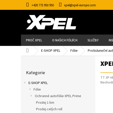
Přejít
+420 775 950 950
xpel@xpel-europe.com
na
obsah
PROČ XPEL
O NAŠICH FÓLIÍCH
SLUŽBY
IN
Domů
E-SHOP XPEL
Fólie
Protisluneční au
P
XPE
O
S
Přeskočit
T
Kategorie
kategorie
R
TT XP H
A
Průměr
Neohod
E-SHOP XPEL
N
hodnoce
N
Fólie
Í
produkt
P
Ochranné autofólie XPEL Prime
je
A
0,0
Prodej 1 bm
N
z
E
Prodej celých rolí
5