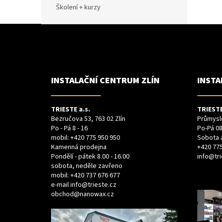
Školení + kurzy
Z
Á
P
A
T
Í
INSTALAČNÍ CENTRUM ZLÍN
INSTA
TRIESTE a.s.
TRIESTE
Bezručova 53, 763 02 Zlín
Průmyslo
Po - Pá 8 - 16
Po-Pá 08
mobil:
+420 775 950 950
Sobota 
Kamenná prodejna
+420 775
Pondělí - pátek 8.00 - 16.00
info@tri
sobota, neděle zavřeno
mobil:
+420 737 676 677
e-mail
info@trieste.cz
obchod@nanowax.cz