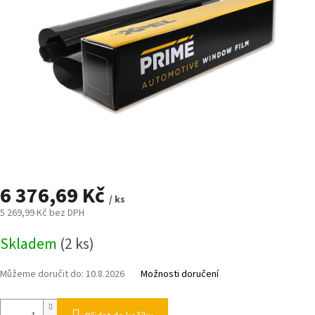
6 376,69 Kč
/ ks
5 269,99 Kč bez DPH
Měrná
Skladem
(2 ks)
cena:
Můžeme doručit do:
10.8.2026
Možnosti doručení