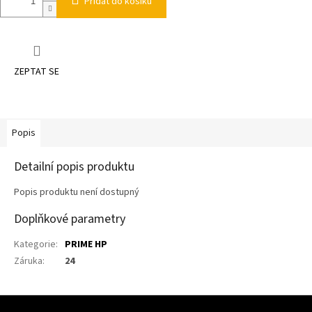
Přidat do košíku
ZEPTAT SE
Popis
Detailní popis produktu
Popis produktu není dostupný
Doplňkové parametry
Kategorie
:
PRIME HP
Záruka
:
24
Z
Á