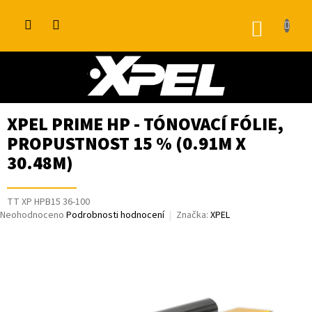
Přejít
na
NÁKUP
obsah
KOŠÍK
XPEL PRIME HP - TÓNOVACÍ FÓLIE,
PROPUSTNOST 15 % (0.91M X
30.48M)
TT XP HPB15 36-100
Průměrné
Neohodnoceno
Podrobnosti hodnocení
Značka:
XPEL
hodnocení
produktu
je
0,0
z
5
hvězdiček.