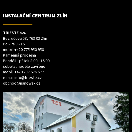
P
A
T
INSTALAČNÍ CENTRUM ZLÍN
Í
TRIESTE a.s.
Bezručova 53, 763 02 Zlín
Po - Pá 8 - 16
mobil:
+420 775 950 950
Kamenná prodejna
Pondělí - pátek 8.00 - 16.00
sobota, neděle zavřeno
mobil:
+420 737 676 677
e-mail
info@trieste.cz
obchod@nanowax.cz