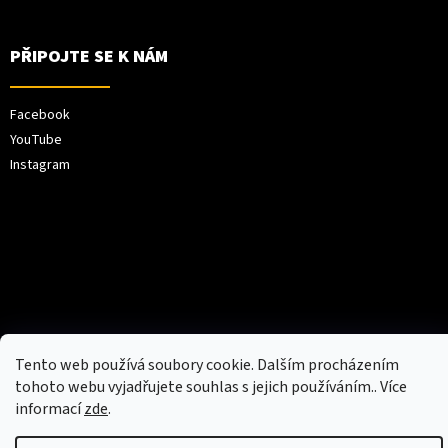
PŘIPOJTE SE K NÁM
Facebook
YouTube
Instagram
Vytvořil Shoptet
Tento web používá soubory cookie. Dalším procházením
tohoto webu vyjadřujete souhlas s jejich používáním.. Více
Copyright 2026
XPEL Europe
. Všechna práva
informací
zde
.
vyhrazena.
Weboo.eu