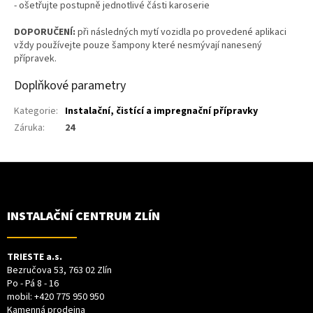
- ošetřujte postupně jednotlivé části karoserie
DOPORUČENÍ:
při následných mytí vozidla po provedené aplikaci
vždy používejte pouze šampony které nesmývají nanesený
přípravek.
Doplňkové parametry
Kategorie
:
Instalační, čistící a impregnační přípravky
Záruka
:
24
Z
Á
P
A
T
INSTALAČNÍ CENTRUM ZLÍN
Í
TRIESTE a.s.
Bezručova 53, 763 02 Zlín
Po - Pá 8 - 16
mobil:
+420 775 950 950
Kamenná prodejna