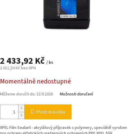
2 433,92 Kč
/ ks
2 011,50 Kč bez DPH
Měrná
Momentálně nedostupné
cena:
Můžeme doručit do:
22.9.2026
Možnosti doručení
Přidat do košíku
XPEL Film Sealant - akrylátový přípravek s polymery, speciálně vyroben
pro ochranu alifatických uretanových ochranných PPF XPEL fólií.