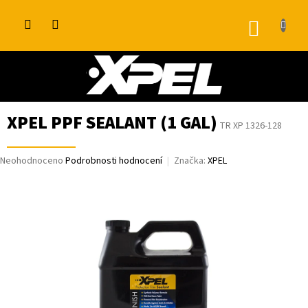
Přejít
na
NÁKUP
obsah
KOŠÍK
XPEL PPF SEALANT (1 GAL)
TR XP 1326-128
Průměrné
Neohodnoceno
Podrobnosti hodnocení
Značka:
XPEL
hodnocení
produktu
je
0,0
z
5
hvězdiček.