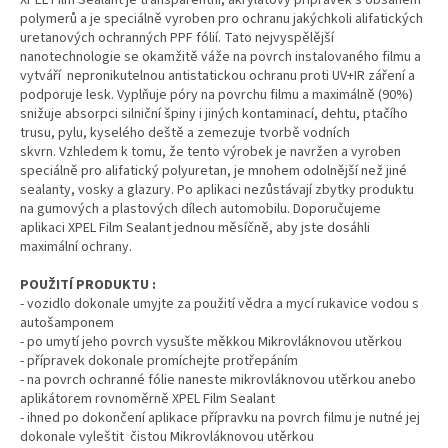
XPEL Film Sealant je transparentní, akrylátový přípravek s obsahem
polymerů a je speciálně vyroben pro ochranu jakýchkoli alifatických
uretanových ochranných PPF fólií. Tato nejvyspělější
nanotechnologie se okamžitě váže na povrch instalovaného filmu a
vytváří nepronikutelnou antistatickou ochranu proti UV+IR záření a
podporuje lesk. Vyplňuje póry na povrchu filmu a maximálně (90%)
snižuje absorpci silniční špiny i jiných kontaminací, dehtu, ptačího
trusu, pylu, kyselého deště a zemezuje tvorbě vodních
skvrn. Vzhledem k tomu, že tento výrobek je navržen a vyroben
speciálně pro alifatický polyuretan, je mnohem odolnější než jiné
sealanty, vosky a glazury. Po aplikaci nezůstávají zbytky produktu
na gumových a plastových dílech automobilu. Doporučujeme
aplikaci XPEL Film Sealant jednou měsíčně, aby jste dosáhli
maximální ochrany.
POUŽITÍ PRODUKTU :
- vozidlo dokonale umyjte za použití vědra a mycí rukavice vodou
s
autošamponem
- po umytí jeho povrch vysušte měkkou Mikrovláknovou utěrkou
- přípravek dokonale promíchejte protřepáním
- na povrch ochranné fólie naneste mikrovláknovou utěrkou anebo
aplikátorem rovnoměrně XPEL Film Sealant
- ihned po dokončení aplikace přípravku na povrch filmu je nutné jej
dokonale vyleštit čistou Mikrovláknovou utěrkou