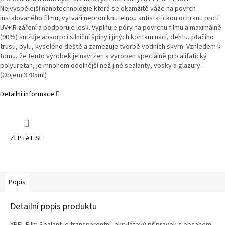
Nejvyspělejší nanotechnologie která se okamžitě váže na povrch
instalovaného filmu, vytváří neproniknutelnou antistatickou ochranu proti
UV+IR záření a podporuje lesk. Vyplňuje póry na povrchu filmu a maximálně
(90%) snižuje absorpci silniční špíny i jiných kontaminací, dehtu, ptačího
trusu, pylu, kyselého deště a zamezuje tvorbě vodních skvrn. Vzhledem k
tomu, že tento výrobek je navržen a vyroben speciálně pro alifatický
polyuretan, je mnohem odolnější než jiné sealanty, vosky a glazury.
(Objem 3785ml)
Detailní informace
ZEPTAT SE
Popis
Detailní popis produktu