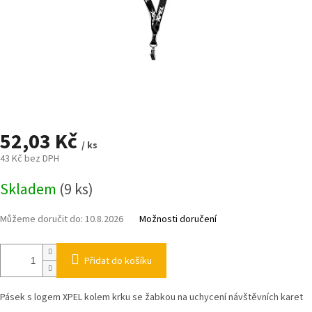
52,03 Kč
/ ks
43 Kč bez DPH
Měrná
Skladem
(9 ks)
cena:
Můžeme doručit do:
10.8.2026
Možnosti doručení
Přidat do košíku
Pásek s logem XPEL kolem krku se žabkou na uchycení návštěvních karet