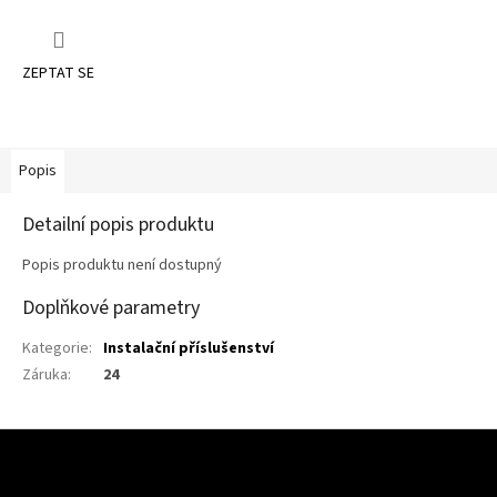
ZEPTAT SE
Popis
Detailní popis produktu
Popis produktu není dostupný
Doplňkové parametry
Kategorie
:
Instalační příslušenství
Záruka
:
24
Z
Á
P
A