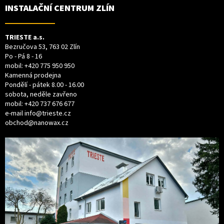
T
INSTALAČNÍ CENTRUM ZLÍN
Í
TRIESTE a.s.
Bezručova 53, 763 02 Zlín
Po - Pá 8 - 16
mobil:
+420 775 950 950
Kamenná prodejna
Pondělí - pátek 8.00 - 16.00
sobota, neděle zavřeno
mobil:
+420 737 676 677
e-mail
info@trieste.cz
obchod@nanowax.cz