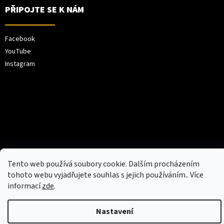
PŘIPOJTE SE K NÁM
Facebook
YouTube
Instagram
Vytvořil Shoptet
Tento web používá soubory cookie. Dalším procházením
tohoto webu vyjadřujete souhlas s jejich používáním.. Více
Copyright 2026
XPEL Europe
. Všechna práva
informací
zde
.
vyhrazena.
Weboo.eu
Nastavení