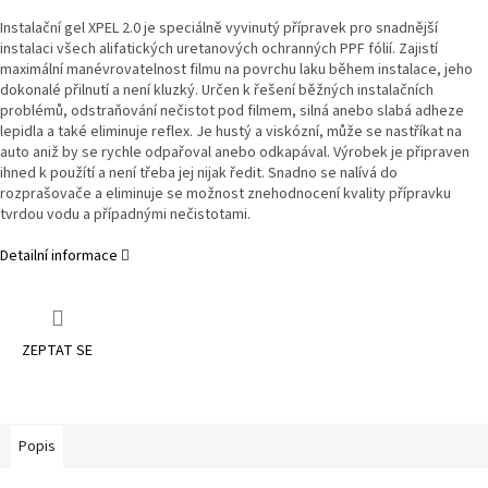
Instalační gel XPEL 2.0 je speciálně vyvinutý přípravek pro snadnější
instalaci všech alifatických uretanových ochranných PPF fólií. Zajistí
maximální manévrovatelnost filmu na povrchu laku během instalace, jeho
dokonalé přilnutí a není kluzký. Určen k řešení běžných instalačních
problémů, odstraňování nečistot pod filmem, silná anebo slabá adheze
lepidla a také eliminuje reflex. Je hustý a viskózní, může se nastříkat na
auto aniž by se rychle odpařoval anebo odkapával. Výrobek je připraven
ihned k použítí a není třeba jej nijak ředit. Snadno se nalívá do
rozprašovače a eliminuje se možnost znehodnocení kvality přípravku
tvrdou vodu a případnými nečistotami.
Detailní informace
ZEPTAT SE
Popis