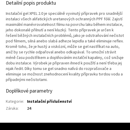
Detailní popis produktu
Instalační gel XPEL 2.0 je speciálně vyvinutý přípravek pro snadnější
instalaci všech alifatických uretanových ochranných PPF fólií. Zajistí
maximální manévrovatelnost filmu na povrchu laku během instalace,
jeho dokonalé přilnutí a není kluzký. Tento přípravek je určen k
řešení běžných instalačních problémů, jako je odstraňování nečistot
pod filmem, silná anebo slabá adheze lepidla a také eliminuje reflex.
Kromě toho, že je hustý a viskózní, může se gel nastříkat na auto,
aniž by se rychle
odpařoval anebo odkapával. To umožní strávit
méně času podstřikem a doplňováním instalční kapaliny, což snižuje
dobu instalace. Výrobek je připraven ihned k použítí a není třeba jej
nijak ředit. Díky tomu se gel snadno nalívá do rozprašovače a
eliminuje se možnost znehodnocení kvality přípravku tvrdou vodu a
případnými nečistotami.
Doplňkové parametry
Kategorie
:
Instalační příslušenství
Záruka
:
24
Z
Á