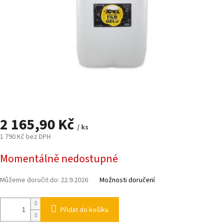
2 165,90 Kč
/ ks
1 790 Kč bez DPH
Měrná
Momentálně nedostupné
cena:
Můžeme doručit do:
22.9.2026
Možnosti doručení
Přidat do košíku