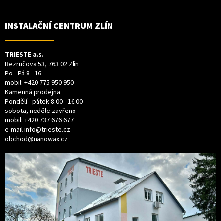
P
A
T
INSTALAČNÍ CENTRUM ZLÍN
Í
TRIESTE a.s.
Bezručova 53, 763 02 Zlín
Po - Pá 8 - 16
mobil:
+420 775 950 950
Kamenná prodejna
Pondělí - pátek 8.00 - 16.00
sobota, neděle zavřeno
mobil:
+420 737 676 677
e-mail
info@trieste.cz
obchod@nanowax.cz