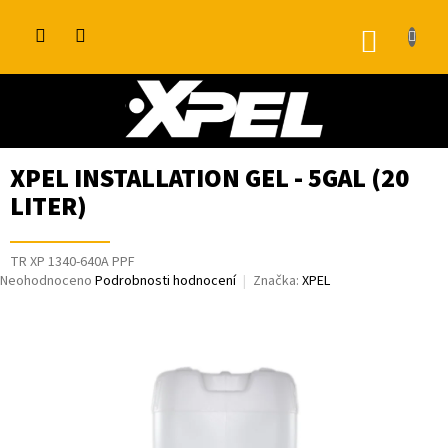
Přejít
na
NÁKUP
obsah
KOŠÍK
XPEL INSTALLATION GEL - 5GAL (20
LITER)
TR XP 1340-640A PPF
Průměrné
Neohodnoceno
Podrobnosti hodnocení
Značka:
XPEL
hodnocení
produktu
je
0,0
z
5
hvězdiček.