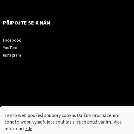
PŘIPOJTE SE K NÁM
Facebook
YouTube
Instagram
Vytvořil Shoptet
Tento web používá soubory cookie. Dalším procházením
tohoto webu vyjadřujete souhlas s jejich používáním.. Více
Copyright 2026
XPEL Europe
. Všechna práva
informací
zde
.
vyhrazena.