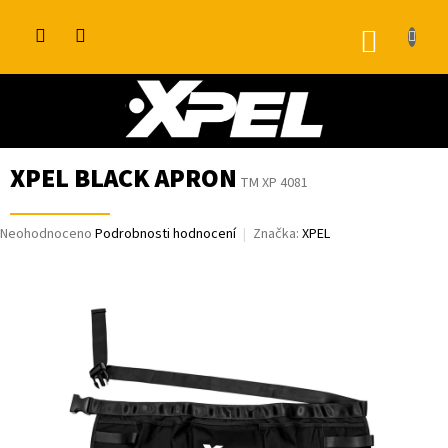
Přejít
na
NÁKUP
obsah
KOŠÍK
XPEL BLACK APRON
TM XP 4081
Průměrné
Neohodnoceno
Podrobnosti hodnocení
Značka:
XPEL
hodnocení
produktu
je
0,0
z
5
hvězdiček.