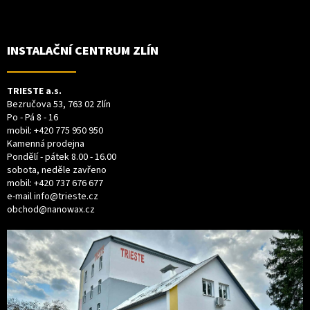
Z
Á
P
A
T
INSTALAČNÍ CENTRUM ZLÍN
Í
TRIESTE a.s.
Bezručova 53, 763 02 Zlín
Po - Pá 8 - 16
mobil:
+420 775 950 950
Kamenná prodejna
Pondělí - pátek 8.00 - 16.00
sobota, neděle zavřeno
mobil:
+420 737 676 677
e-mail
info@trieste.cz
obchod@nanowax.cz