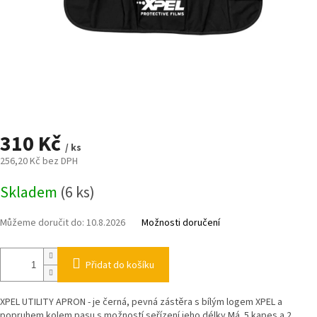
310 Kč
/ ks
256,20 Kč bez DPH
Měrná
Skladem
(6 ks)
cena:
Můžeme doručit do:
10.8.2026
Možnosti doručení
Přidat do košíku
XPEL UTILITY APRON - je černá, pevná zástěra s bílým logem XPEL a
popruhem kolem pasu s možností seřízení jeho délky.Má 5 kapes a 2