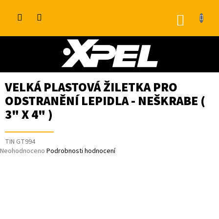
Přejít
na
NÁKUP
obsah
KOŠÍK
VELKÁ PLASTOVÁ ŽILETKA PRO
ODSTRANĚNÍ LEPIDLA - NEŠKRABE (
3" X 4" )
TIN GT994
Průměrné
Neohodnoceno
Podrobnosti hodnocení
hodnocení
produktu
je
0,0
z
5
hvězdiček.