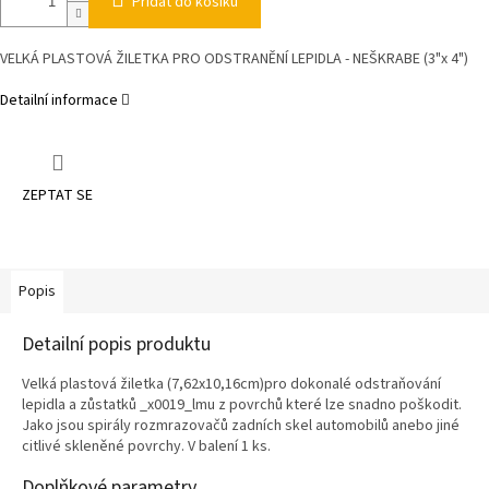
Přidat do košíku
VELKÁ PLASTOVÁ ŽILETKA PRO ODSTRANĚNÍ LEPIDLA - NEŠKRABE (3"x 4")
Detailní informace
ZEPTAT SE
Popis
Detailní popis produktu
Velká plastová žiletka (7,62x10,16cm)pro dokonalé odstraňování
lepidla a zůstatků _x0019_lmu z povrchů které lze snadno poškodit.
Jako jsou spirály rozmrazovačů zadních skel automobilů anebo jiné
citlivé skleněné povrchy. V balení 1 ks.
Doplňkové parametry