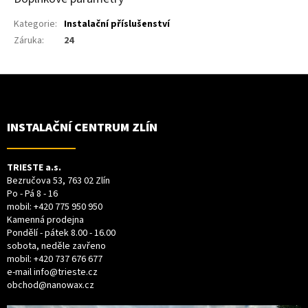
Kategorie
:
Instalační příslušenství
Záruka
:
24
Z
Á
P
A
T
INSTALAČNÍ CENTRUM ZLÍN
Í
TRIESTE a.s.
Bezručova 53, 763 02 Zlín
Po - Pá 8 - 16
mobil:
+420 775 950 950
Kamenná prodejna
Pondělí - pátek 8.00 - 16.00
sobota, neděle zavřeno
mobil:
+420 737 676 677
e-mail
info@trieste.cz
obchod@nanowax.cz