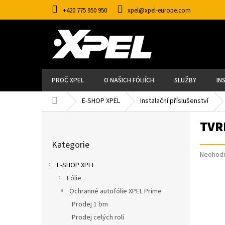
Přejít
+420 775 950 950
xpel@xpel-europe.com
na
obsah
PROČ XPEL
O NAŠICH FÓLIÍCH
SLUŽBY
IN
Domů
E-SHOP XPEL
Instalační příslušenství
P
TVR
O
S
Přeskočit
T
Kategorie
kategorie
R
Průměr
Neohod
A
hodnoce
E-SHOP XPEL
N
produkt
N
Fólie
Í
je
P
Ochranné autofólie XPEL Prime
0,0
A
z
Prodej 1 bm
N
5
E
Prodej celých rolí
hvězdič