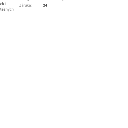
ch i
Záruka
:
24
i těsných