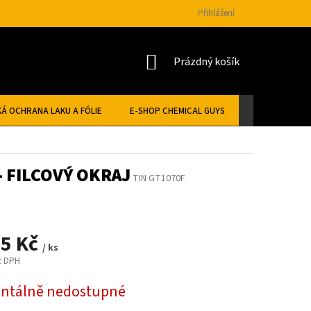
Přihlášení
NÁKUPNÍ
Prázdný košík
KOŠÍK
Á OCHRANA LAKU A FÓLIE
E-SHOP CHEMICAL GUYS
- FILCOVÝ OKRAJ
TIN GT1070F
75 Kč
/ ks
z DPH
tálně nedostupné