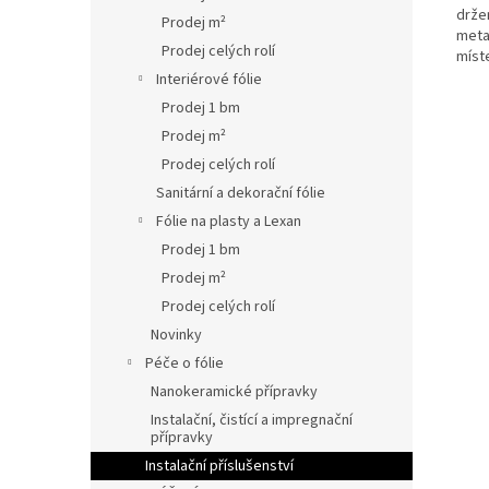
držen
Prodej m²
metal
Prodej celých rolí
míst
Interiérové fólie
Prodej 1 bm
Prodej m²
Prodej celých rolí
Sanitární a dekorační fólie
Fólie na plasty a Lexan
Prodej 1 bm
Prodej m²
Prodej celých rolí
Novinky
Péče o fólie
Nanokeramické přípravky
Instalační, čistící a impregnační
přípravky
Instalační příslušenství