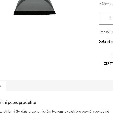
Můžeme d
TVRDÁ ST
Detailní 
ZEPTA
s
ailní popis produktu
ka stříbrná (tvrdá)s ergonomickým tvarem rukojeti pro pevné a pohodlné