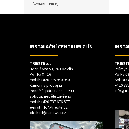
Školení + kurzy
Z
Á
P
A
T
Í
INSTALAČNÍ CENTRUM ZLÍN
INSTA
TRIESTE a.s.
TRIESTE
Bezručova 53, 763 02 Zlín
Průmyslo
Po - Pá 8 - 16
Po-Pá 08
mobil:
+420 775 950 950
Sobota 
Kamenná prodejna
+420 775
Pondělí - pátek 8.00 - 16.00
info@tri
sobota, neděle zavřeno
mobil:
+420 737 676 677
e-mail
info@trieste.cz
obchod@nanowax.cz