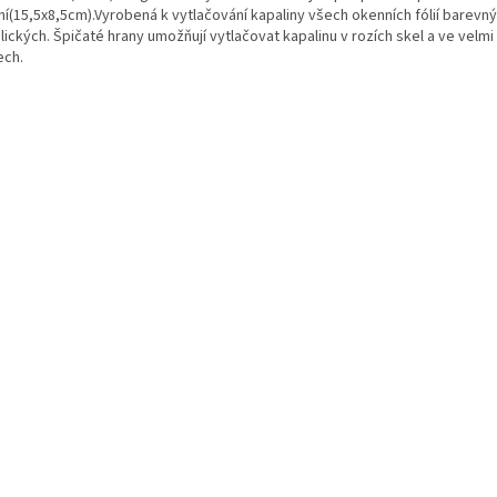
í(15,5x8,5cm).Vyrobená k vytlačování kapaliny všech okenních fólií barevný
ických. Špičaté hrany umožňují vytlačovat kapalinu v rozích skel a ve velm
ech.