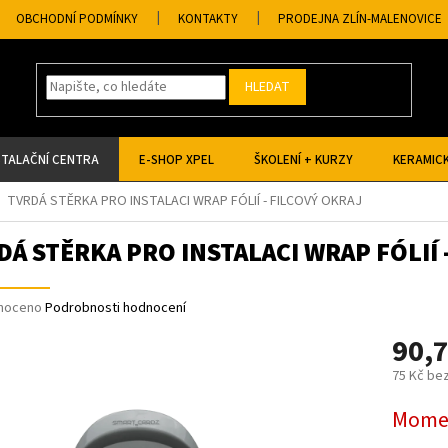
OBCHODNÍ PODMÍNKY
KONTAKTY
PRODEJNA ZLÍN-MALENOVICE
HLEDAT
STALAČNÍ CENTRA
E-SHOP XPEL
ŠKOLENÍ + KURZY
KERAMICK
TVRDÁ STĚRKA PRO INSTALACI WRAP FÓLIÍ - FILCOVÝ OKRAJ
DÁ STĚRKA PRO INSTALACI WRAP FÓLIÍ 
né
noceno
Podrobnosti hodnocení
ní
90,
u
75 Kč be
Měrná
Momen
cena:
ek.