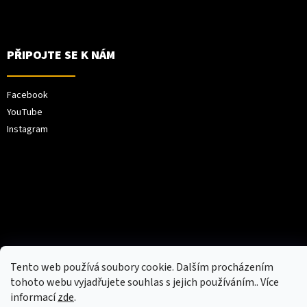
PŘIPOJTE SE K NÁM
Facebook
YouTube
Instagram
Vytvořil Shoptet
Tento web používá soubory cookie. Dalším procházením
tohoto webu vyjadřujete souhlas s jejich používáním.. Více
Copyright 2026
XPEL Europe
. Všechna práva
informací
zde
.