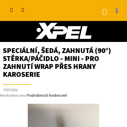
Přejít
na
NÁKUP
obsah
KOŠÍK
SPECIÁLNÍ, ŠEDÁ, ZAHNUTÁ (90°)
STĚRKA/PÁČIDLO - MINI - PRO
ZAHNUTÍ WRAP PŘES HRANY
KAROSERIE
TRF0202
Průměrné
Neohodnoceno
Podrobnosti hodnocení
hodnocení
produktu
je
0,0
z