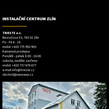
Z
Á
P
A
T
INSTALAČNÍ CENTRUM ZLÍN
Í
TRIESTE a.s.
Bezručova 53, 763 02 Zlín
Po - Pá 8 - 16
mobil:
+420 775 950 950
Kamenná prodejna
Pondělí - pátek 8.00 - 16.00
sobota, neděle zavřeno
mobil:
+420 737 676 677
e-mail
info@trieste.cz
obchod@nanowax.cz