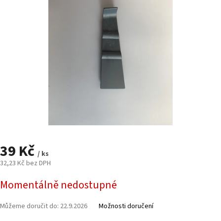
5
hvězdiček.
39 Kč
/ ks
32,23 Kč bez DPH
Měrná
Momentálně nedostupné
cena:
Můžeme doručit do:
22.9.2026
Možnosti doručení