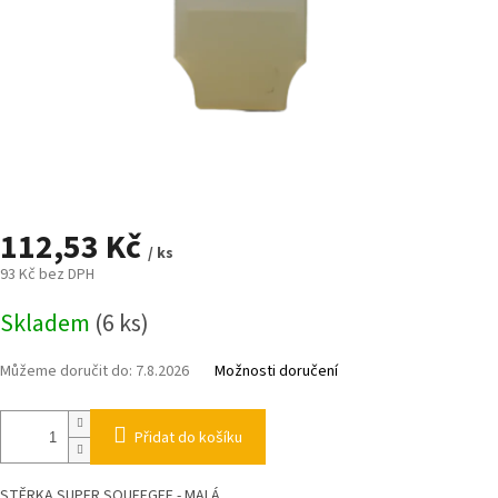
112,53 Kč
/ ks
93 Kč bez DPH
Měrná
Skladem
(6 ks)
cena:
Můžeme doručit do:
7.8.2026
Možnosti doručení
Přidat do košíku
STĚRKA SUPER SQUEEGEE - MALÁ