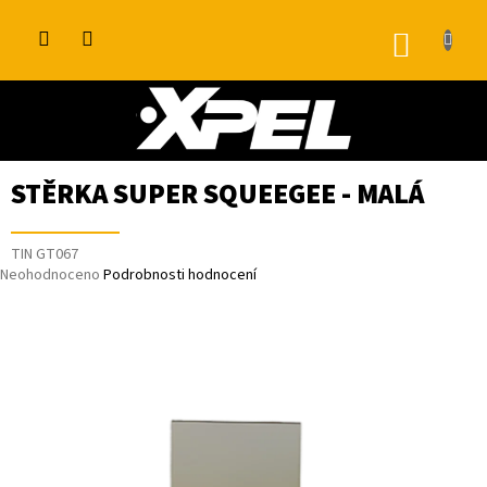
Přejít
na
NÁKUP
obsah
KOŠÍK
STĚRKA SUPER SQUEEGEE - MALÁ
TIN GT067
Průměrné
Neohodnoceno
Podrobnosti hodnocení
hodnocení
produktu
je
0,0
z
5
hvězdiček.