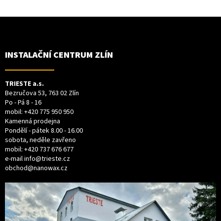
Z
Á
P
A
T
INSTALAČNÍ CENTRUM ZLÍN
Í
TRIESTE a.s.
Bezručova 53, 763 02 Zlín
Po - Pá 8 - 16
mobil:
+420 775 950 950
Kamenná prodejna
Pondělí - pátek 8.00 - 16.00
sobota, neděle zavřeno
mobil:
+420 737 676 677
e-mail
info@trieste.cz
obchod@nanowax.cz