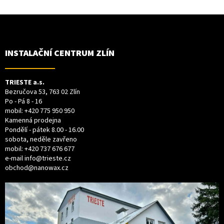
Z
Á
P
A
T
INSTALAČNÍ CENTRUM ZLÍN
Í
TRIESTE a.s.
Bezručova 53, 763 02 Zlín
Po - Pá 8 - 16
mobil:
+420 775 950 950
Kamenná prodejna
Pondělí - pátek 8.00 - 16.00
sobota, neděle zavřeno
mobil:
+420 737 676 677
e-mail
info@trieste.cz
obchod@nanowax.cz