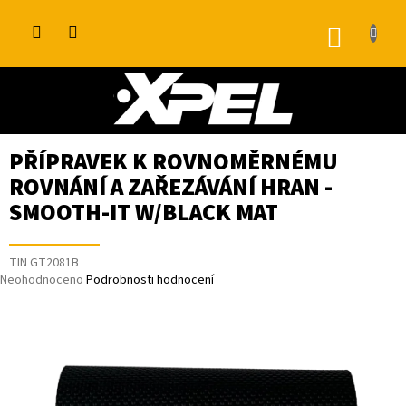
Přejít
na
NÁKUP
obsah
KOŠÍK
PŘÍPRAVEK K ROVNOMĚRNÉMU
ROVNÁNÍ A ZAŘEZÁVÁNÍ HRAN -
SMOOTH-IT W/BLACK MAT
TIN GT2081B
Průměrné
Neohodnoceno
Podrobnosti hodnocení
hodnocení
produktu
je
0,0
z
5
hvězdiček.