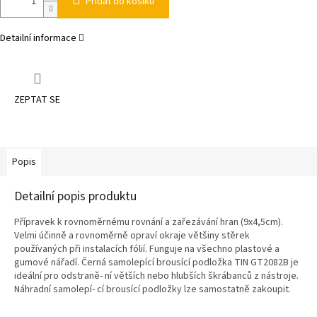
Přidat do košíku
Detailní informace
ZEPTAT SE
Popis
Detailní popis produktu
Přípravek k rovnoměrnému rovnání a zařezávání hran (9x4,5cm).
Velmi účinně a rovnoměrně opraví okraje většiny stěrek
používaných při instalacích fólií. Funguje na všechno plastové a
gumové nářadí. Černá samolepící brousící podložka TIN GT2082B je
ideální pro odstraně- ní větších nebo hlubších škrábanců z nástroje.
Náhradní samolepí- cí brousící podložky lze samostatně zakoupit.