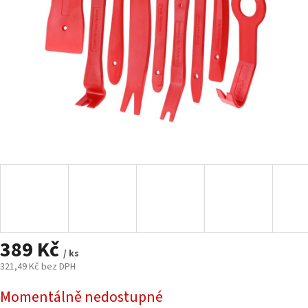
389 Kč
/ ks
321,49 Kč bez DPH
Měrná
Momentálně nedostupné
cena: