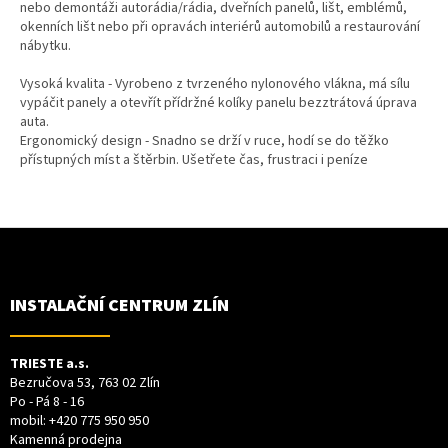
nebo demontáži autorádia/rádia, dveřních panelů, lišt, emblémů,
okenních lišt nebo při opravách interiérů automobilů a restaurování
nábytku.
Vysoká kvalita - Vyrobeno z tvrzeného nylonového vlákna, má sílu
vypáčit panely a otevřít přídržné kolíky panelu bezztrátová úprava
auta.
Ergonomický design - Snadno se drží v ruce, hodí se do těžko
přístupných míst a štěrbin. Ušetřete čas, frustraci i peníze
Z
Á
P
A
T
INSTALAČNÍ CENTRUM ZLÍN
Í
TRIESTE a.s.
Bezručova 53, 763 02 Zlín
Po - Pá 8 - 16
mobil:
+420 775 950 950
Kamenná prodejna