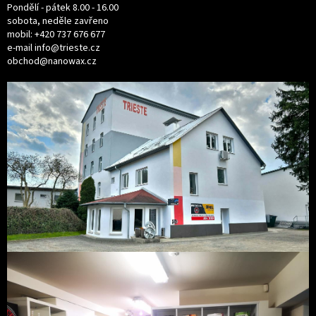
Pondělí - pátek 8.00 - 16.00
sobota, neděle zavřeno
mobil:
+420 737 676 677
e-mail
info@trieste.cz
obchod@nanowax.cz