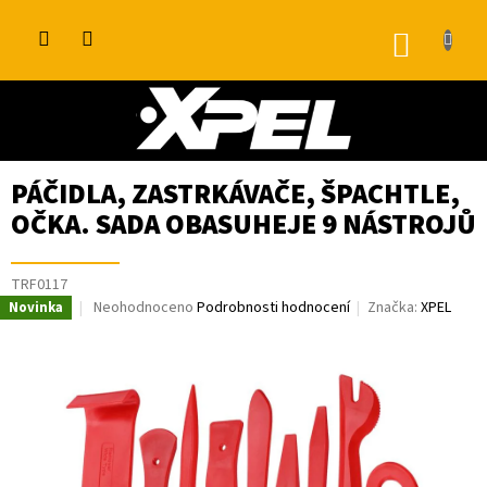
Přejít
na
NÁKUP
obsah
KOŠÍK
PÁČIDLA, ZASTRKÁVAČE, ŠPACHTLE,
OČKA. SADA OBASUHEJE 9 NÁSTROJŮ
TRF0117
Průměrné
Neohodnoceno
Podrobnosti hodnocení
Značka:
XPEL
Novinka
hodnocení
produktu
je
0,0
z
5
hvězdiček.