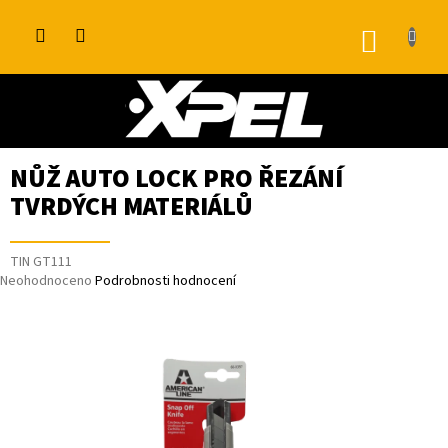
Přejít
na
NÁKUP
obsah
KOŠÍK
NŮŽ AUTO LOCK PRO ŘEZÁNÍ
TVRDÝCH MATERIÁLŮ
TIN GT111
Průměrné
Neohodnoceno
Podrobnosti hodnocení
hodnocení
produktu
je
0,0
z
5
hvězdiček.