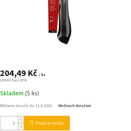
204,49 Kč
/ ks
169 Kč bez DPH
Měrná
Skladem
(5 ks)
cena:
Můžeme doručit do:
11.8.2026
Možnosti doručení
Přidat do košíku