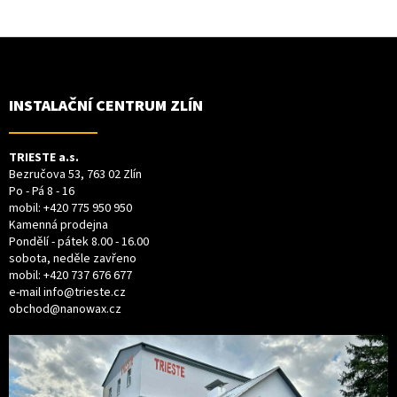
Z
Á
P
A
T
INSTALAČNÍ CENTRUM ZLÍN
Í
TRIESTE a.s.
Bezručova 53, 763 02 Zlín
Po - Pá 8 - 16
mobil:
+420 775 950 950
Kamenná prodejna
Pondělí - pátek 8.00 - 16.00
sobota, neděle zavřeno
mobil:
+420 737 676 677
e-mail
info@trieste.cz
obchod@nanowax.cz