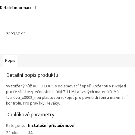
Detailní informace
ZEPTAT SE
Popis
Detailní popis produktu
Vyztužený nůž AUTO LOCK s odlamovací čepelí uloženou v rukojeti
pro řezání bezpečnostních fólií 7-11 Mil a tvrdých materiálů. Má
tvarova_x0002_nou plastovou rukojeť pro pevné držení a maximální
kontrolu. Pro praváky i leváky.
Doplňkové parametry
Kategorie
:
Instalační příslušenství
Záruka
:
24