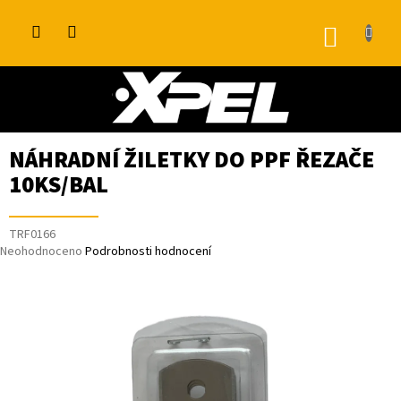
Přejít
na
NÁKUP
obsah
KOŠÍK
NÁHRADNÍ ŽILETKY DO PPF ŘEZAČE
10KS/BAL
TRF0166
Průměrné
Neohodnoceno
Podrobnosti hodnocení
hodnocení
produktu
je
0,0
z
5
hvězdiček.