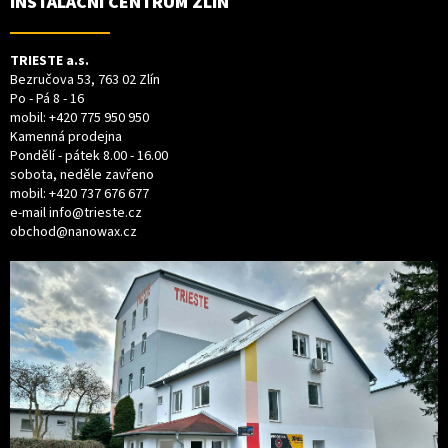
INSTALAČNÍ CENTRUM ZLÍN
Í
TRIESTE a.s.
Bezručova 53, 763 02 Zlín
Po - Pá 8 - 16
mobil:
+420 775 950 950
Kamenná prodejna
Pondělí - pátek 8.00 - 16.00
sobota, neděle zavřeno
mobil:
+420 737 676 677
e-mail
info@trieste.cz
obchod@nanowax.cz