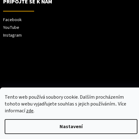
PŘIPOJTE SE K NÁM
Facebook
YouTube
Instagram
Vytvořil Shoptet
Tento web používá soubory cookie. Dalším procházením
tohoto webu vyjadřujete souhlas s jejich používáním.. Více
Copyright 2026
XPEL Europe
. Všechna práva
informací
zde
.
vyhrazena.
Weboo.eu
Nastavení