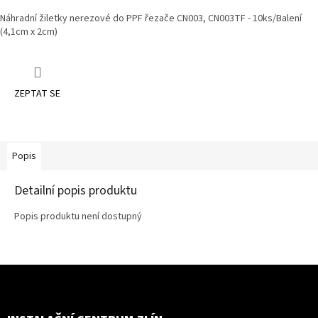
Náhradní žiletky nerezové do PPF řezače CN003, CN003TF - 10ks/Balení
(4,1cm x 2cm)
ZEPTAT SE
Popis
Detailní popis produktu
Popis produktu není dostupný
Z
Á
P
A
T