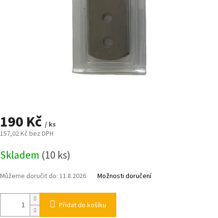
190 Kč
/ ks
157,02 Kč bez DPH
Měrná
Skladem
(10 ks)
cena:
Můžeme doručit do:
11.8.2026
Možnosti doručení
Přidat do košíku