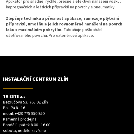
Aplikátor pro snadné, rychlé, přesné a efektivní nanášení vosků,
impregnačních a leštících přípravků na povrchy a pneumatiky.
Zlepšuje techniku a přesnost aplikace, zamezuje plýtvání
přípravků, umožňuje jejich rovnoměrné nanášení na povrch
laku s maximálním pokrytím
.
Zabraňuje poškrabání
ošetřovaného povrchu. Pro exteriérové aplikace.
Z
Á
P
A
T
INSTALAČNÍ CENTRUM ZLÍN
Í
TRIESTE a.s.
Bezručova 53, 763 02 Zlín
Po - Pá 8 - 16
mobil:
+420 775 950 950
Kamenná prodejna
Pondělí - pátek 8.00 - 16.00
sobota, neděle zavřeno