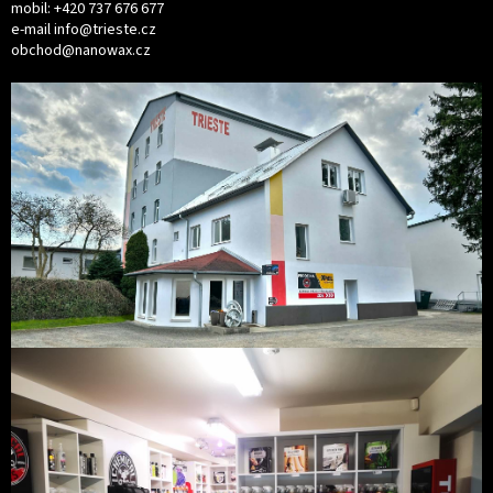
mobil:
+420 737 676 677
e-mail
info@trieste.cz
obchod@nanowax.cz