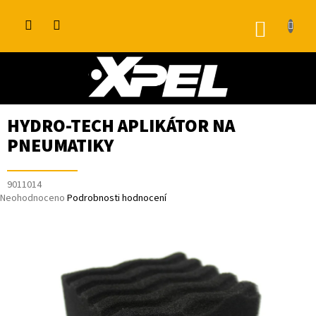
Přejít
na
NÁKUP
obsah
KOŠÍK
HYDRO-TECH APLIKÁTOR NA
PNEUMATIKY
9011014
Průměrné
Neohodnoceno
Podrobnosti hodnocení
hodnocení
produktu
je
0,0
z
5
hvězdiček.