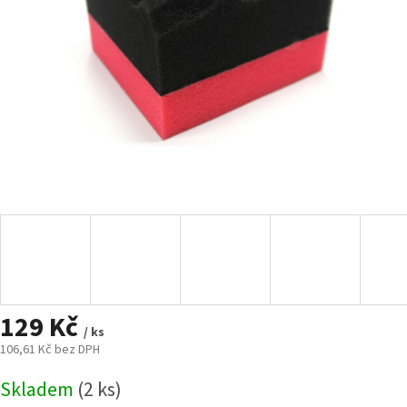
129 Kč
/ ks
106,61 Kč bez DPH
Měrná
Skladem
(2 ks)
cena: