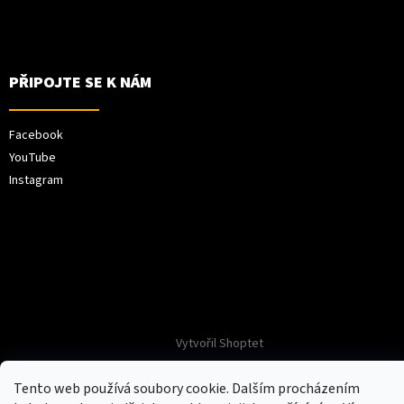
PŘIPOJTE SE K NÁM
Facebook
YouTube
Instagram
Vytvořil Shoptet
Tento web používá soubory cookie. Dalším procházením
Copyright 2026
XPEL Europe
. Všechna práva