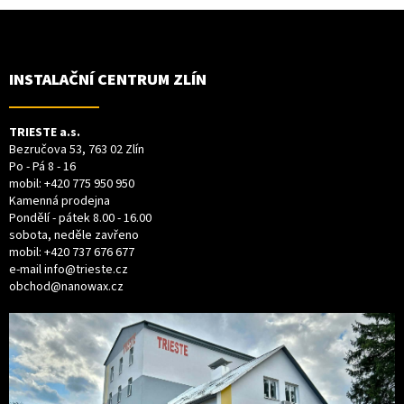
Z
Á
P
A
T
INSTALAČNÍ CENTRUM ZLÍN
Í
TRIESTE a.s.
Bezručova 53, 763 02 Zlín
Po - Pá 8 - 16
mobil:
+420 775 950 950
Kamenná prodejna
Pondělí - pátek 8.00 - 16.00
sobota, neděle zavřeno
mobil:
+420 737 676 677
e-mail
info@trieste.cz
obchod@nanowax.cz