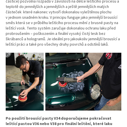
částice) pozvolna rozpadá v závislosti na délce leštícího procesu a
teplotě do jemnějších a jemnějších a ještě jemnějších malých
částeček které nakonec vytvoří dokonalou vyleštěnou plochu
v jednom snadném kroku. V principu funguje jako jemnější brousící
směs která se v průběhu leštícího procesu mění z brusné pasty na
leštící vosk. Tento systém zaručuje dokonalou ochranu laku před
probroušením – poškozením a finální vysoký čistý lesk bez
škrábanců a hologramů. Je ideální pro jakoukoliv jemnější brousící a
leštící práci a také pro všechny druhy povrchů a odstínů laků.
Po použití brousící pasty V34 doporučujeme pokračovat
leštící pastou V36 nebo V38 pro finální leštění, které laku