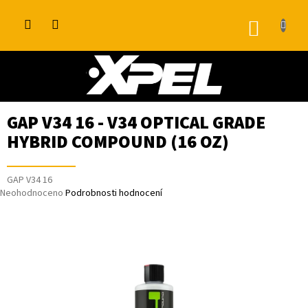
Přejít
na
NÁKUP
obsah
KOŠÍK
GAP V34 16 - V34 OPTICAL GRADE
HYBRID COMPOUND (16 OZ)
GAP V34 16
Průměrné
Neohodnoceno
Podrobnosti hodnocení
hodnocení
produktu
je
0,0
z
5
hvězdiček.