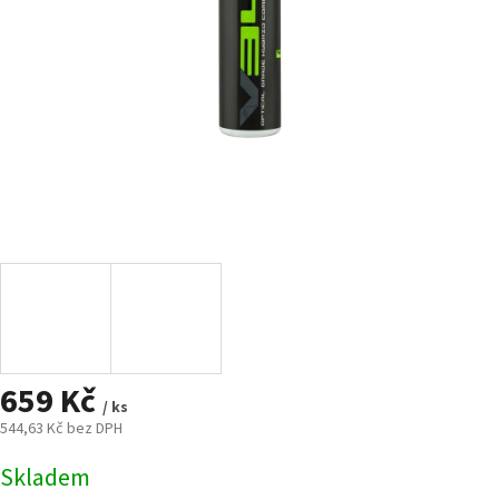
659 Kč
/ ks
544,63 Kč bez DPH
Měrná
Skladem
cena: