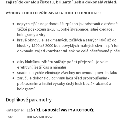
zajistí dokonalou čistotu, brilantní lesk a dokonalý vzhled.
VÝHODY TOHOTO PŘÍPRAVKU A JEHO TECHNOLOGIE :
nejrychlejší a nejjednodušší způsob jak odstranit extrémně
těžké poškození laku, hluboké škrábance, silné oxidace,
hologramy a víry
hravě obnovuje lesk matných, zašlých a starých laků až do
hloubky 1500 až 2000 bez obvyklých matných skvrn a při tom
dokonale zajistí konzistentní lesk po celé ošetřované ploše.
díky hlubšímu záběru snižuje počet přejezdů - je velmi
efektivní, šetří čas a námahu
snadno a rychle eliminuje všechny nerovnosti povrchu laku
zaručuje dokonalou ochranu laku před probroušením -
poškozením a finální vysoký čistý lesk bez škrábanců a
hologramů.
Doplňkové parametry
Kategorie
:
LEŠTÍCÍ, BROUSÍCÍ PASTY A KOTOUČE
EAN
:
0816276010557