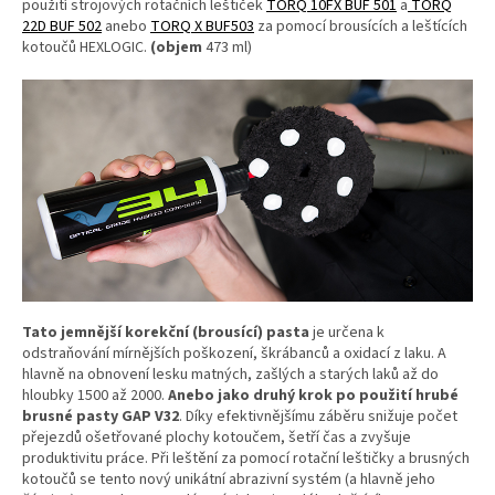
použití strojových rotačních leštiček
TORQ 10FX BUF 501
a
TORQ
22D BUF 502
anebo
TORQ X BUF503
za pomocí brousících a leštících
kotoučů HEXLOGIC.
(objem
473 ml)
Tato jemnější korekční (brousící) pasta
je určena k
odstraňování mírnějších poškození, škrábanců a oxidací z laku. A
hlavně na obnovení lesku matných, zašlých a starých laků až do
hloubky 1500 až 2000.
Anebo jako druhý krok po použití hrubé
brusné pasty GAP V32
. Díky efektivnějšímu záběru snižuje počet
přejezdů ošetřované plochy kotoučem, šetří čas a zvyšuje
produktivitu práce. Při leštění za pomocí rotační leštičky a brusných
kotoučů se tento nový unikátní abrazivní systém (a hlavně jeho