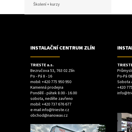
Školení + kurzy
Z
Á
P
A
T
Í
INSTALAČNÍ CENTRUM ZLÍN
INSTA
TRIESTE a.s.
TRIESTE
Bezručova 53, 763 02 Zlín
Průmyslo
Po - Pá 8 - 16
Po-Pá 08
mobil:
+420 775 950 950
Sobota 
Kamenná prodejna
+420 775
Pondělí - pátek 8.00 - 16.00
info@tri
sobota, neděle zavřeno
mobil:
+420 737 676 677
e-mail
info@trieste.cz
obchod@nanowax.cz