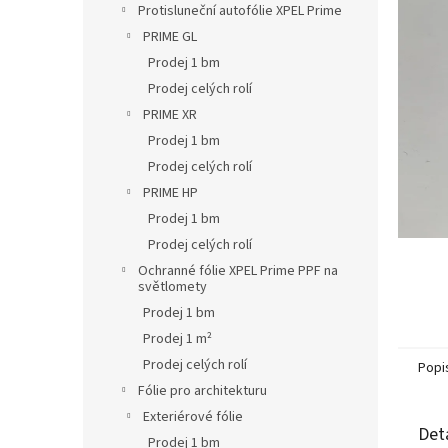
L
z
Protisluneční autofólie XPEL Prime
5
PRIME GL
hvězdič
Prodej 1 bm
Prodej celých rolí
PRIME XR
Prodej 1 bm
Prodej celých rolí
PRIME HP
Prodej 1 bm
Prodej celých rolí
Ochranné fólie XPEL Prime PPF na
světlomety
Prodej 1 bm
Prodej 1 m²
Prodej celých rolí
Popi
Fólie pro architekturu
Exteriérové fólie
Det
Prodej 1 bm