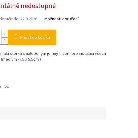
tálně nedostupné
oručit do:
22.9.2026
Možnosti doručení
Přidat do košíku
malá stěrka s nalepeným jemný filcem pro instalaci všech
í (medium -7.5 x 5.5cm )
T SE