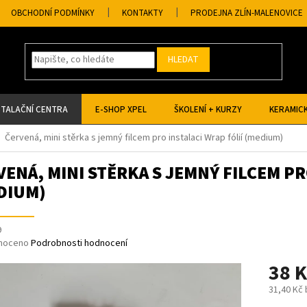
OBCHODNÍ PODMÍNKY
KONTAKTY
PRODEJNA ZLÍN-MALENOVICE
HLEDAT
STALAČNÍ CENTRA
E-SHOP XPEL
ŠKOLENÍ + KURZY
KERAMICK
Červená, mini stěrka s jemný filcem pro instalaci Wrap fólií (medium)
VENÁ, MINI STĚRKA S JEMNÝ FILCEM PR
DIUM)
9
né
noceno
Podrobnosti hodnocení
ní
38 
u
31,40 Kč