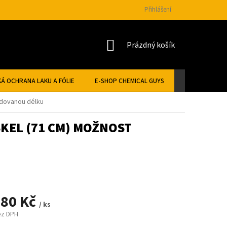
Přihlášení
NÁKUPNÍ
Prázdný košík
KOŠÍK
Á OCHRANA LAKU A FÓLIE
E-SHOP CHEMICAL GUYS
žadovanou délku
SKEL (71 CM) MOŽNOST
,80 Kč
/ ks
ez DPH