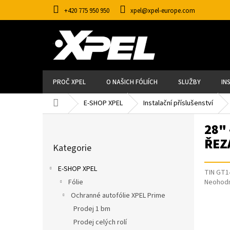
Přejít
+420 775 950 950
xpel@xpel-europe.com
na
obsah
PROČ XPEL
O NAŠICH FÓLIÍCH
SLUŽBY
IN
Domů
E-SHOP XPEL
Instalační příslušenství
P
28"
O
S
Přeskočit
ŘEZ
T
Kategorie
kategorie
R
A
E-SHOP XPEL
N
TIN GT1
N
Průměr
Fólie
Neohod
Í
hodnoce
P
Ochranné autofólie XPEL Prime
produkt
A
Prodej 1 bm
je
N
0,0
E
Prodej celých rolí