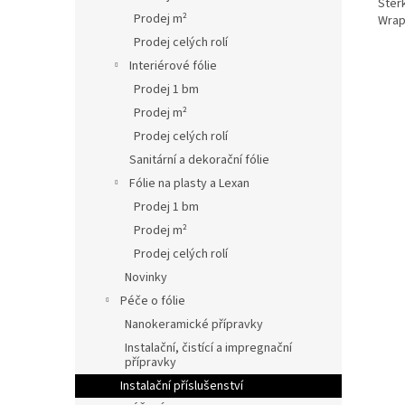
Stěrk
Prodej m²
Wrap
Prodej celých rolí
Interiérové fólie
Prodej 1 bm
Prodej m²
Prodej celých rolí
Sanitární a dekorační fólie
Fólie na plasty a Lexan
Prodej 1 bm
Prodej m²
Prodej celých rolí
Novinky
Péče o fólie
Nanokeramické přípravky
Instalační, čistící a impregnační
přípravky
Instalační příslušenství