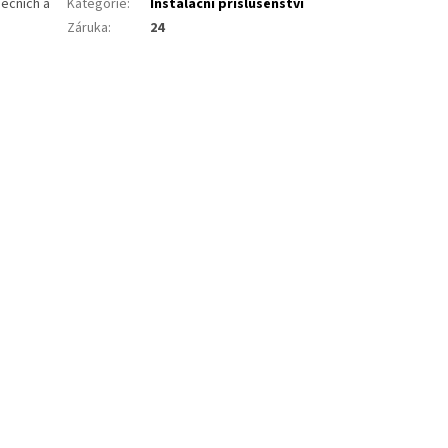
nečních a
Kategorie
:
Instalační příslušenství
Záruka
:
24