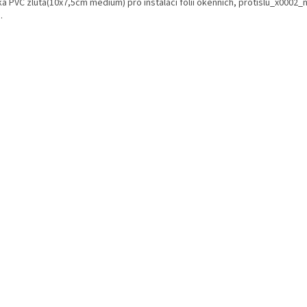
a PVC žlutá(10x7,5cm medium) pro instalaci fólií okenních, protislu_x0002_
.