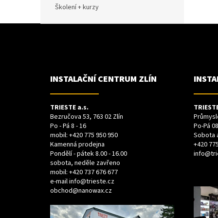
Školení + kurzy
Z
Á
P
A
T
Í
INSTALAČNÍ CENTRUM ZLÍN
INSTA
TRIESTE a.s.
TRIESTE
Bezručova 53, 763 02 Zlín
Průmyslo
Po - Pá 8 - 16
Po-Pá 08
mobil:
+420 775 950 950
Sobota 
Kamenná prodejna
+420 775
Pondělí - pátek 8.00 - 16.00
info@tri
sobota, neděle zavřeno
mobil:
+420 737 676 677
e-mail
info@trieste.cz
obchod@nanowax.cz