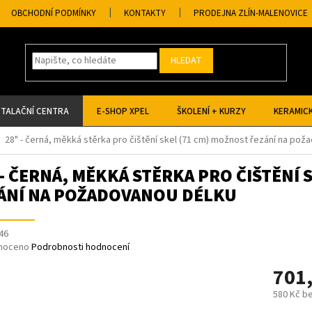
OBCHODNÍ PODMÍNKY
KONTAKTY
PRODEJNA ZLÍN-MALENOVICE
HLEDAT
STALAČNÍ CENTRA
E-SHOP XPEL
ŠKOLENÍ + KURZY
KERAMICK
28" - černá, měkká stěrka pro čištění skel (71 cm) možnost řezání na po
 - ČERNÁ, MĚKKÁ STĚRKA PRO ČIŠTĚNÍ 
ÁNÍ NA POŽADOVANOU DÉLKU
46
né
noceno
Podrobnosti hodnocení
ní
701
u
580 Kč b