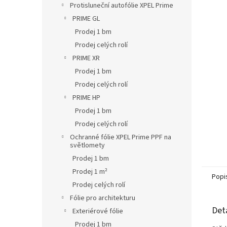
L
z
Protisluneční autofólie XPEL Prime
5
PRIME GL
hvězdič
Prodej 1 bm
Prodej celých rolí
PRIME XR
Prodej 1 bm
Prodej celých rolí
PRIME HP
Prodej 1 bm
Prodej celých rolí
Ochranné fólie XPEL Prime PPF na
světlomety
Prodej 1 bm
Prodej 1 m²
Popi
Prodej celých rolí
Fólie pro architekturu
Det
Exteriérové fólie
Prodej 1 bm